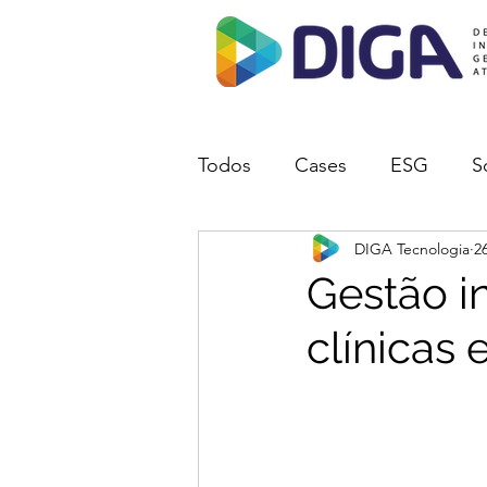
Todos
Cases
ESG
S
DIGA Tecnologia
2
Gestão in
clínicas 