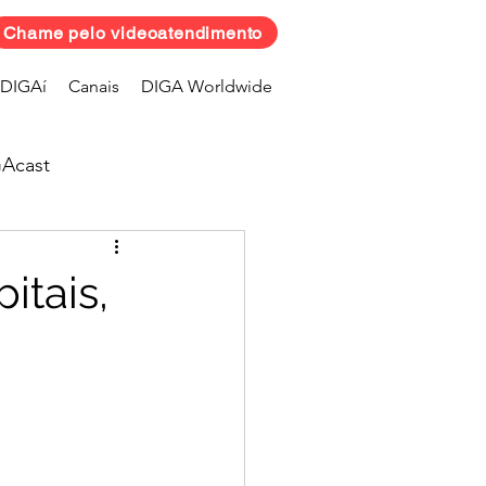
Chame pelo videoatendimento
DIGAí
Canais
DIGA Worldwide
Acast
itais,