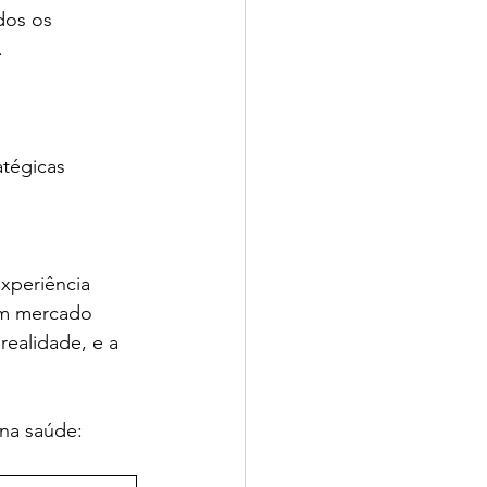
dos os 
.
atégicas
xperiência 
um mercado 
realidade, e a 
 na saúde: