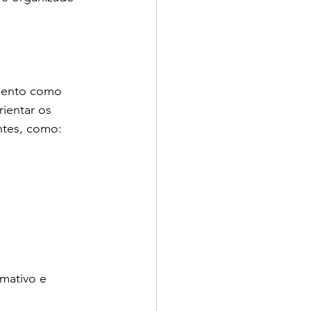
mento como 
ientar os 
antes, como:
mativo e 