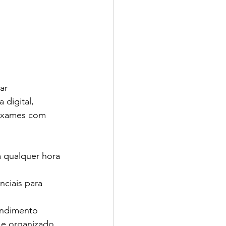
ar 
digital, 
 exames com 
 qualquer hora 
ciais para 
endimento
o e organizado