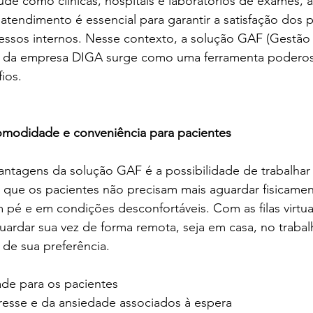
e como clínicas, hospitais e laboratórios de exames, a
e atendimento é essencial para garantir a satisfação dos p
essos internos. Nesse contexto, a solução GAF (Gestão
) da empresa DIGA surge como uma ferramenta poderos
ios.
 comodidade e conveniência para pacientes
antagens da solução GAF é a possibilidade de trabalhar 
fica que os pacientes não precisam mais aguardar fisicame
m pé e em condições desconfortáveis. Com as filas virtuai
ardar sua vez de forma remota, seja em casa, no traba
 de sua preferência.
de para os pacientes
esse e da ansiedade associados à espera