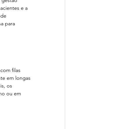
 gestão 
acientes e a 
 de 
a para 
com filas 
nte em longas 
s, os 
lho ou em 