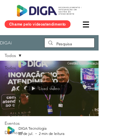
Chame pelo videoatendimento
DIGAí
Todos
Todos
Cases
ESG
Load video
Soluções
DIGA
Segmentos
Eventos
DIGA Tecnologia
DIGAcast
22 de jul.
2 min de leitura