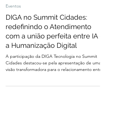
Eventos
DIGA no Summit Cidades:
redefinindo o Atendimento
com a união perfeita entre IA e
a Humanização Digital
A participação da DIGA Tecnologia no Summit
Cidades destacou-se pela apresentação de uma
visão transformadora para o relacionamento entre
organizações, empresas e cidadãos. Com um
stand dedicado e uma presença marcante na
programação do evento, a empresa demonstrou
como a tecnologia de Inteligência Artificial
integrada ao ecossistema multicanal — em
especial ao videoatendimento — inaugura uma
nova perspectiva para a gestão de atendimento
em escala. A Colaboração Perfeita: I